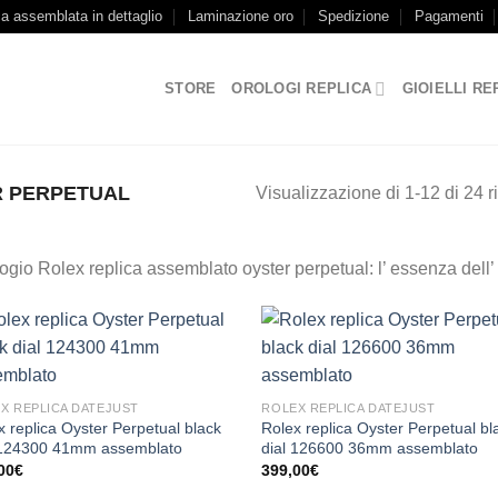
ca assemblata in dettaglio
Laminazione oro
Spedizione
Pagamenti
STORE
OROLOGI REPLICA
GIOIELLI RE
R PERPETUAL
Visualizzazione di 1-12 di 24 ri
ogio Rolex replica assemblato oyster perpetual: l’ essenza dell’
X REPLICA DATEJUST
ROLEX REPLICA DATEJUST
x replica Oyster Perpetual black
Rolex replica Oyster Perpetual bl
 124300 41mm assemblato
dial 126600 36mm assemblato
00
€
399,00
€