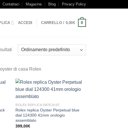
Contattaci
Magazine
Blog
Privacy Policy
0
PLICA
ACCEDI
CARRELLO /
0,00
€
sultati
 oyster di casa Rolex
ROLEX REPLICA DATEJUST
ack
Rolex replica Oyster Perpetual blue
dial 124300 41mm orologio
assemblato
399,00
€