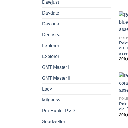
Datejust
Daydate
Daytona
Deepsea
ROLE
Role
Explorer I
dial
asse
Explorer II
399,
GMT Master I
GMT Master II
Lady
ROLE
Milgauss
Role
dial
Pro Hunter PVD
399,
Seadweller