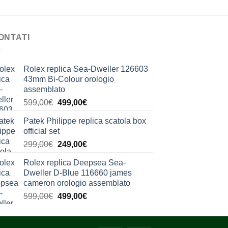
ONTATI
Rolex replica Sea-Dweller 126603
43mm Bi-Colour orologio
assemblato
Il
Il
599,00
€
499,00
€
prezzo
prezzo
Patek Philippe replica scatola box
originale
attuale
official set
era:
è:
Il
Il
299,00
€
249,00
€
599,00€.
499,00€.
prezzo
prezzo
Rolex replica Deepsea Sea-
originale
attuale
Dweller D-Blue 116660 james
era:
è:
cameron orologio assemblato
299,00€.
249,00€.
Il
Il
599,00
€
499,00
€
prezzo
prezzo
originale
attuale
era:
è: