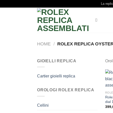
Skip
La repli
to
content
HOME
/
ROLEX REPLICA OYSTE
GIOIELLI REPLICA
Orol
Cartier gioielli replica
OROLOGI ROLEX REPLICA
ROLE
Role
dial
Cellini
399,