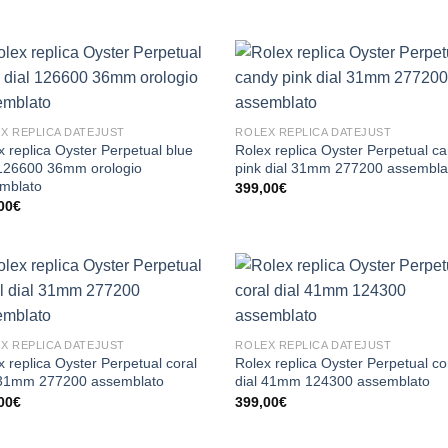
X REPLICA DATEJUST
ROLEX REPLICA DATEJUST
x replica Oyster Perpetual blue
Rolex replica Oyster Perpetual c
 126600 36mm orologio
pink dial 31mm 277200 assembla
mblato
399,00
€
00
€
X REPLICA DATEJUST
ROLEX REPLICA DATEJUST
x replica Oyster Perpetual coral
Rolex replica Oyster Perpetual co
 31mm 277200 assemblato
dial 41mm 124300 assemblato
00
€
399,00
€