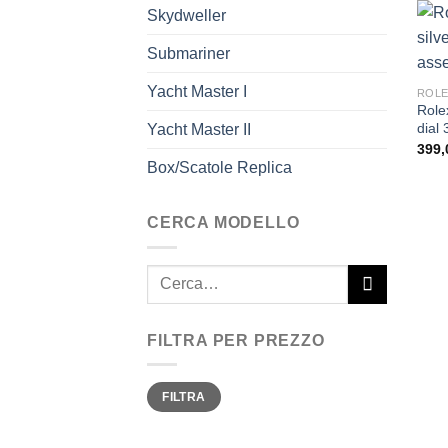
Skydweller
Submariner
Yacht Master I
ROLE
Rolex
dial
Yacht Master II
399,
Box/Scatole Replica
CERCA MODELLO
Cerca:
FILTRA PER PREZZO
Prezzo
Prezzo
FILTRA
Min
Max