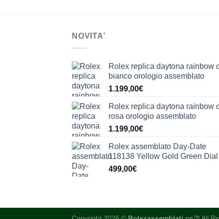
NOVITA’
Rolex replica daytona rainbow 
bianco orologio assemblato
1.199,00
€
Rolex replica daytona rainbow 
rosa orologio assemblato
1.199,00
€
Rolex assemblato Day-Date
118138 Yellow Gold Green Dial
499,00
€
Copyright 2026 ©
Rolexassemblati.cc
™ All R