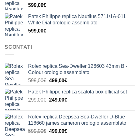
599,00
€
Patek Philippe replica Nautilus 5711/1A-011
White Dial orologio assemblato
599,00
€
SCONTATI
Rolex replica Sea-Dweller 126603 43mm Bi-
Colour orologio assemblato
Il
Il
599,00
€
499,00
€
prezzo
prezzo
Patek Philippe replica scatola box official set
originale
attuale
Il
Il
299,00
€
era:
249,00
€
è:
prezzo
prezzo
599,00€.
499,00€.
originale
attuale
Rolex replica Deepsea Sea-Dweller D-Blue
era:
è:
116660 james cameron orologio assemblato
299,00€.
249,00€.
Il
Il
599,00
€
499,00
€
prezzo
prezzo