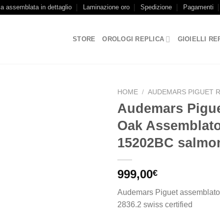
ca assemblata in dettaglio
Laminazione oro
Spedizione
Pagamenti
STORE
OROLOGI REPLICA
GIOIELLI RE
HOME
/
AUDEMARS PIGUET R
Audemars Pigue
Oak Assemblat
15202BC salmon
999,00
€
Audemars Piguet assemblato
2836.2 swiss certified