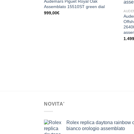
Audemars Piguet Royal Oak
Assemblato 15510ST green dial
AUDE
999,00
€
Audem
Offs
2640
asse
1.49
NOVITA’
Rolex replica daytona rainbow 
bianco orologio assemblato