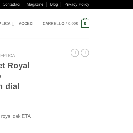
Contattaci
Magazine
Blog
Privacy Policy
0
PLICA
ACCEDI
CARRELLO /
0,00
€
EPLICA
t Royal
o
 dial
 royal oak ETA