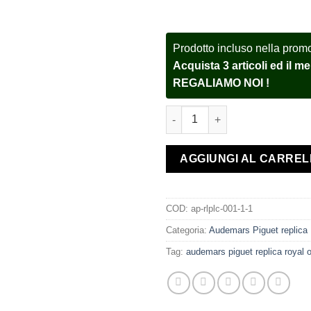
Prodotto incluso nella prom
Acquista 3 articoli ed il 
REGALIAMO NOI !
Audemars Piguet Royal Oak As
AGGIUNGI AL CARRE
COD:
ap-rlplc-001-1-1
Categoria:
Audemars Piguet replica
Tag:
audemars piguet replica royal 