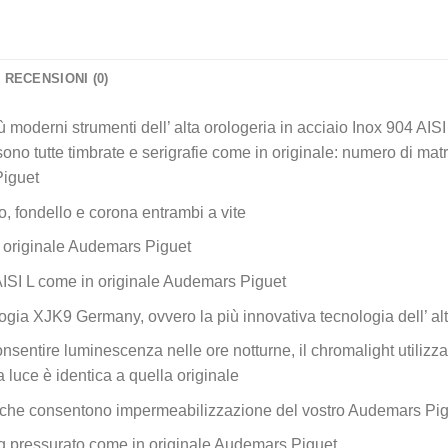
RECENSIONI (0)
iù moderni strumenti dell’ alta orologeria in acciaio Inox 904 AISI
no tutte timbrate e serigrafie come in originale: numero di matri
Piguet
, fondello e corona entrambi a vite
n originale Audemars Piguet
AISI L come in originale Audemars Piguet
gia XJK9 Germany, ovvero la più innovativa tecnologia dell’ alt
nsentire luminescenza nelle ore notturne, il chromalight utilizz
a luce è identica a quella originale
che consentono impermeabilizzazione del vostro Audemars Pig
 pressurato come in originale Audemars Piguet