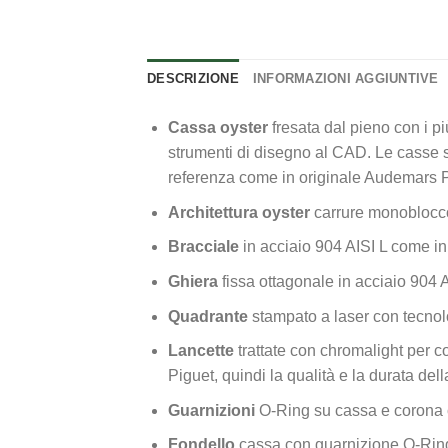
DESCRIZIONE
INFORMAZIONI AGGIUNTIVE
Cassa oyster
fresata dal pieno con i p
strumenti di disegno al CAD. Le casse so
referenza come in originale Audemars 
Architettura oyster
carrure monoblocco
Bracciale
in acciaio 904 AISI L come i
Ghiera
fissa ottagonale in acciaio 904 
Quadrante
stampato a laser con tecnolo
Lancette
trattate con chromalight per co
Piguet, quindi la qualità e la durata dell
Guarnizioni
O-Ring su cassa e corona 
Fondello
cassa con guarnizione O-Ring