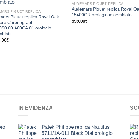
AUDEMARS PIGUET REPLICA
Audemars Piguet replica Royal O
MARS PIGUET REPLICA
15400OR orologio assemblato
ars Piguet replica Royal Oak
599,00
€
hore Chronograph
0S0.00.A00CA.01 orologio
mblato
9,00
€
IN EVIDENZA
SC
oro
Patek Philippe replica Nautilus
5711/1A-011 Black Dial orologio