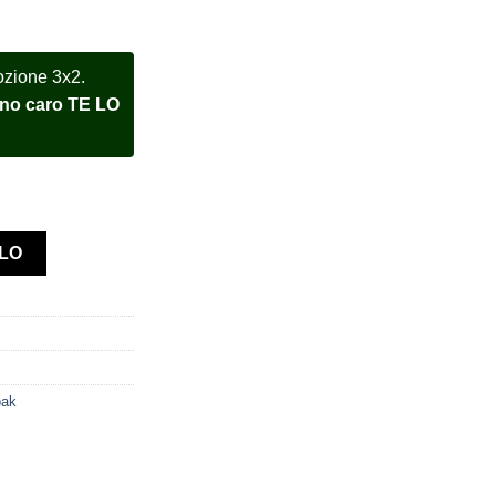
ozione 3x2.
meno caro TE LO
semblato 15202BC salmon dial quantità
LLO
oak