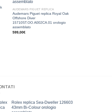
AUDEMARS PIGUET RE
ak
Audemars Piguet Ro
AUDEMARS PIGUET REPLICA
Assemblato Double 
Audemars Piguet replica Royal Oak
Openworked 15407
Offshore Diver
999,00
€
15710ST.OO.A002CA.01 orologio
assemblato
599,00
€
ONTATI
Rolex replica Sea-Dweller 126603
43mm Bi-Colour orologio