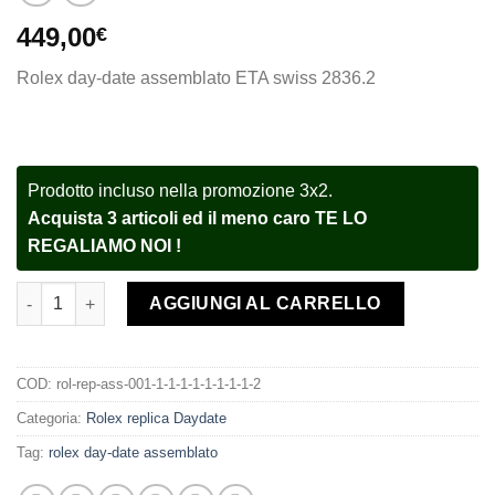
449,00
€
Rolex day-date assemblato ETA swiss 2836.2
Prodotto incluso nella promozione 3x2.
Acquista 3 articoli ed il meno caro TE LO
REGALIAMO NOI !
Rolex assemblato Day-Date 128238 Yellow Gold green degradè 
AGGIUNGI AL CARRELLO
COD:
rol-rep-ass-001-1-1-1-1-1-1-1-1-2
Categoria:
Rolex replica Daydate
Tag:
rolex day-date assemblato