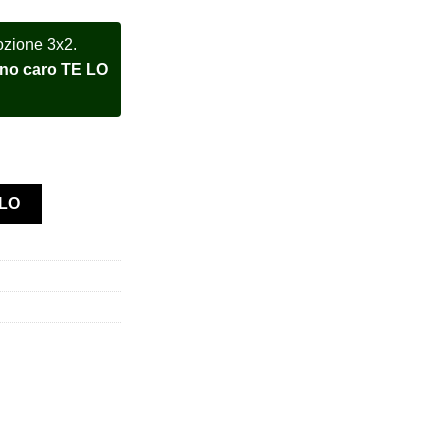
ozione 3x2.
meno caro TE LO
ref. 228235 Rose Gold sundust dial quantità
LLO