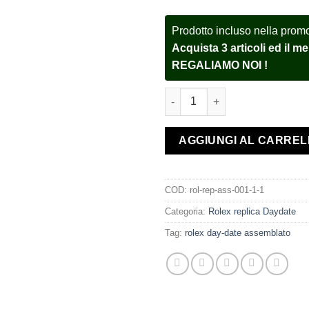
Prodotto incluso nella prom
Acquista 3 articoli ed il 
REGALIAMO NOI !
Rolex assemblato Day-Date 40 
AGGIUNGI AL CARRE
COD:
rol-rep-ass-001-1-1
Categoria:
Rolex replica Daydate
Tag:
rolex day-date assemblato