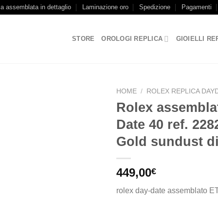
ca assemblata in dettaglio
Laminazione oro
Spedizione
Pagamenti
STORE
OROLOGI REPLICA
GIOIELLI RE
HOME
/
ROLEX REPLICA DAY
Rolex assembla
Date 40 ref. 22
Gold sundust di
449,00
€
rolex day-date assemblato E