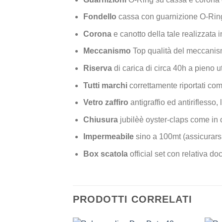
Fondello
cassa con guarnizione O-Ring
Corona
e canotto della tale realizzata i
Meccanismo
Top qualità del meccanis
Riserva
di carica di circa 40h a pieno ut
Tutti marchi
correttamente riportati com
Vetro zaffiro
antigraffio ed antiriflesso, 
Chiusura
jubilèè oyster-claps come in
Impermeabile
sino a 100mt (assicurarsi
Box scatola
official set con relativa 
PRODOTTI CORRELATI