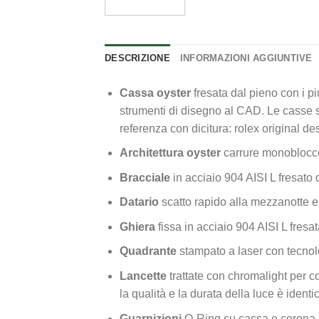
DESCRIZIONE
INFORMAZIONI AGGIUNTIVE
Cassa oyster
fresata dal pieno con i p
strumenti di disegno al CAD. Le casse so
referenza con dicitura: rolex original de
Architettura oyster
carrure monoblocco
Bracciale
in acciaio 904 AISI L fresato
Datario
scatto rapido alla mezzanotte 
Ghiera
fissa in acciaio 904 AISI L fresa
Quadrante
stampato a laser con tecnolo
Lancette
trattate con chromalight per co
la qualità e la durata della luce è identi
Guarnizioni
O-Ring su cassa e corona 