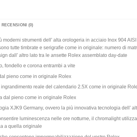
RECENSIONI (0)
iù moderni strumenti dell’ alta orologeria in acciaio Inox 904 AISI
no tutte timbrate e serigrafie come in originale: numero di matri
sign dall’ altro lato tra le ansette Rolex assemblato day-date
, fondello e corona entrambi a vite
 dal pieno come in originale Rolex
e ingrandimento reale del calendario 2.5X come in originale Rol
ta dal pieno come in originale Rolex
gia XJK9 Germany, ovvero la più innovativa tecnologia dell’ alt
nsentire luminescenza nelle ore notturne, il chromalight utilizzat
ca a quella originale
che consentono impermeabilizzazione del vostro Rolex