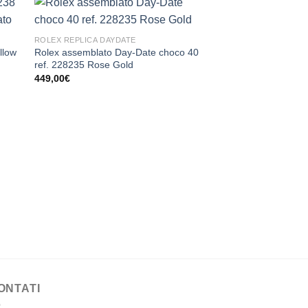
ROLEX REPLICA DAYDATE
llow
Rolex assemblato Day-Date choco 40
ROLEX REPLICA DAYD
ref. 228235 Rose Gold
Rolex assemblato Da
449,00
€
228235 Rose Gold ch
449,00
€
ONTATI