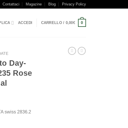
Contattaci
Magazine
Blog
Privacy Policy
0
PLICA
ACCEDI
CARRELLO /
0,00
€
DATE
to Day-
8235 Rose
al
TA swiss 2836.2