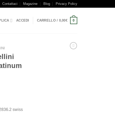
Contattaci
Magazine
Blog
Privacy Policy
0
PLICA
ACCEDI
CARRELLO /
0,00
€
INI
llini
atinum
o
 2836.2 swiss