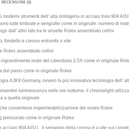
RECENSIONI (0)
iù moderni strumenti dell’ alta orologeria in acciaio Inox 904 AISI
no tutte timbrate e serigrafie come in originale: numero di matri
ign dall’ altro lato tra le ansette Rolex assemblato cellini
, fondello e corona entrambi a vite
le Rolex assemblato cellini
e ingrandimento reale del calendario 2.5X come in originale Rol
ta dal pieno come in originale Rolex
gia XJK9 Germany, ovvero la più innovativa tecnologia dell’ alt
nsentire luminescenza nelle ore notturne, il chromalight utilizzat
ca a quella originale
che consentono impermeabilizzazione del vostro Rolex
 pressurato come in originale Rolex
n acciaio 904 AISI L, il serraggio della corona è a vite sul canott