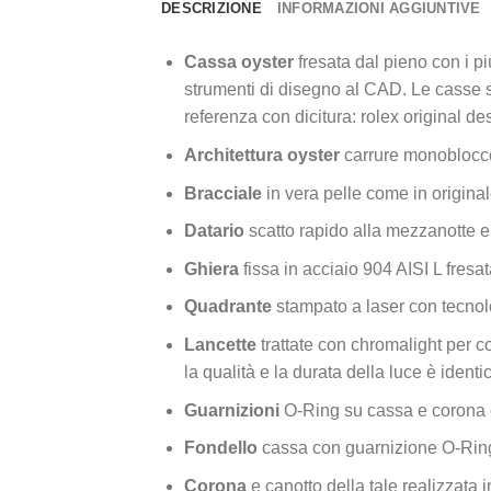
DESCRIZIONE
INFORMAZIONI AGGIUNTIVE
Cassa oyster
fresata dal pieno con i p
strumenti di disegno al CAD. Le casse so
referenza con dicitura: rolex original des
Architettura oyster
carrure monoblocco
Bracciale
in vera pelle come in origina
Datario
scatto rapido alla mezzanotte 
Ghiera
fissa in acciaio 904 AISI L fresa
Quadrante
stampato a laser con tecnolo
Lancette
trattate con chromalight per co
la qualità e la durata della luce è identi
Guarnizioni
O-Ring su cassa e corona 
Fondello
cassa con guarnizione O-Ring
Corona
e canotto della tale realizzata i