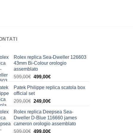
ONTATI
Rolex replica Sea-Dweller 126603
43mm Bi-Colour orologio
assemblato
Il
Il
599,00
€
499,00
€
prezzo
prezzo
Patek Philippe replica scatola box
originale
attuale
official set
era:
è:
Il
Il
299,00
€
249,00
€
599,00€.
499,00€.
prezzo
prezzo
Rolex replica Deepsea Sea-
originale
attuale
Dweller D-Blue 116660 james
era:
è:
cameron orologio assemblato
299,00€.
249,00€.
Il
Il
599,00
€
499,00
€