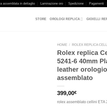
ca assemblata in dettaglio
Laminazione oro
Spedizione
Pagamenti
STORE
OROLOGI REPLICA
GIOIELLI RE
HOME
/
ROLEX REPLICA CELL
Rolex replica Ce
5241-6 40mm Pl
leather orologi
assemblato
399,00
€
rolex assemblato cellini ETA