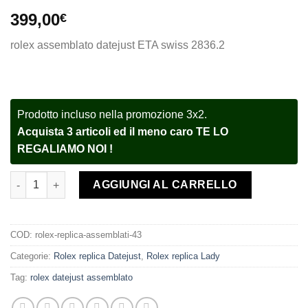
399,00
€
rolex assemblato datejust ETA swiss 2836.2
Prodotto incluso nella promozione 3x2.
Acquista 3 articoli ed il meno caro TE LO
REGALIAMO NOI !
Rolex replica Datejust 116233 Bi colour 36mm Black Dial orolo
AGGIUNGI AL CARRELLO
COD:
rolex-replica-assemblati-43
Categorie:
Rolex replica Datejust
,
Rolex replica Lady
Tag:
rolex datejust assemblato