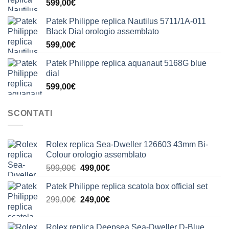
599,00
€
Patek Philippe replica Nautilus 5711/1A-011
Black Dial orologio assemblato
599,00
€
Patek Philippe replica aquanaut 5168G blue
dial
599,00
€
SCONTATI
Rolex replica Sea-Dweller 126603 43mm Bi-
Colour orologio assemblato
Il
Il
599,00
€
499,00
€
prezzo
prezzo
Patek Philippe replica scatola box official set
originale
attuale
Il
Il
299,00
€
era:
249,00
€
è:
prezzo
prezzo
599,00€.
499,00€.
originale
attuale
Rolex replica Deepsea Sea-Dweller D-Blue