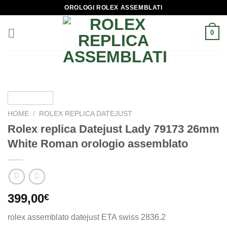
Skip
OROLOGI ROLEX ASSEMBLATI
to
content
0
HOME
/
ROLEX REPLICA DATEJUST
Rolex replica Datejust Lady 79173 26mm
White Roman orologio assemblato
399,00
€
rolex assemblato datejust ETA swiss 2836.2