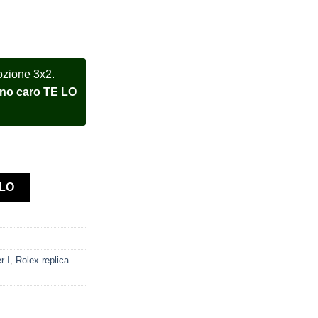
ozione 3x2.
meno caro TE LO
6710 Coke Bezel From 1991 orologio assemblato quantità
LLO
r I
,
Rolex replica