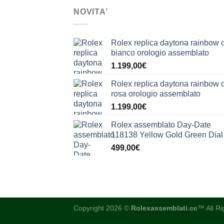
NOVITA’
Rolex replica daytona rainbow 
bianco orologio assemblato
1.199,00
€
Rolex replica daytona rainbow 
rosa orologio assemblato
1.199,00
€
Rolex assemblato Day-Date
118138 Yellow Gold Green Dial
499,00
€
Copyright 2026 ©
Rolexassemblati.cc
™ All R