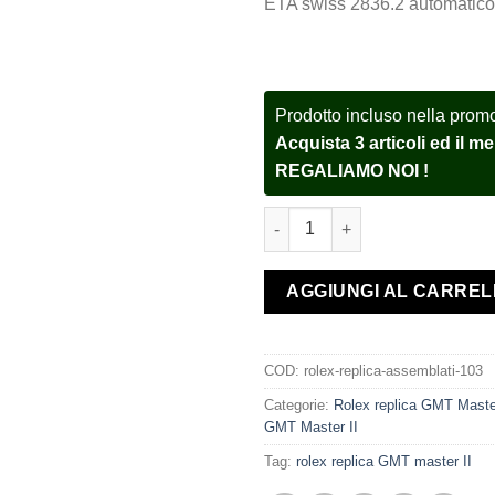
ETA swiss 2836.2 automatico
Prodotto incluso nella prom
Acquista 3 articoli ed il 
REGALIAMO NOI !
Rolex replica GMT Master II 1
AGGIUNGI AL CARRE
COD:
rolex-replica-assemblati-103
Categorie:
Rolex replica GMT Maste
GMT Master II
Tag:
rolex replica GMT master II