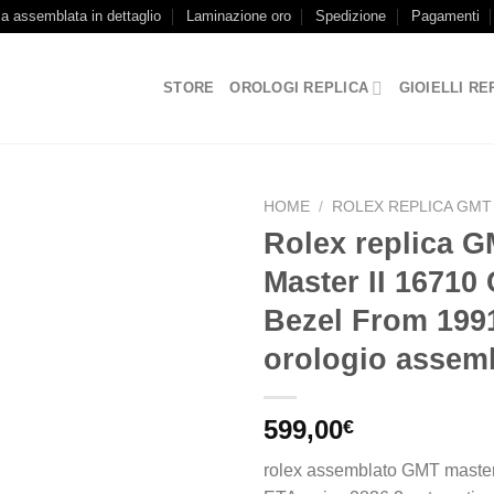
ca assemblata in dettaglio
Laminazione oro
Spedizione
Pagamenti
STORE
OROLOGI REPLICA
GIOIELLI RE
HOME
/
ROLEX REPLICA GMT
Rolex replica 
Master II 16710
Bezel From 199
orologio assem
599,00
€
rolex assemblato GMT master