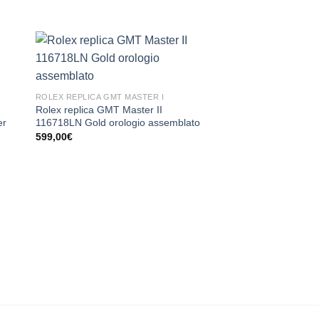
ROLEX REPLICA GMT MASTER I
Rolex replica GMT Master II
er
116718LN Gold orologio assemblato
599,00
€
ROLEX REPLICA GMT 
Rolex replica GMT Ma
126715CHNR Rose G
assemblato
599,00
€