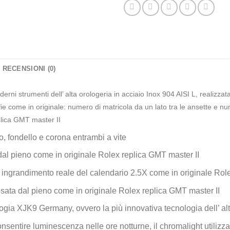
RECENSIONI (0)
derni strumenti dell’ alta orologeria in acciaio Inox 904 AISI L, realizza
e come in originale: numero di matricola da un lato tra le ansette e num
eplica GMT master II
, fondello e corona entrambi a vite
 dal pieno come in originale Rolex replica GMT master II
e ingrandimento reale del calendario 2.5X come in originale Rol
resata dal pieno come in originale Rolex replica GMT master II
gia XJK9 Germany, ovvero la più innovativa tecnologia dell’ alt
nsentire luminescenza nelle ore notturne, il chromalight utilizzat