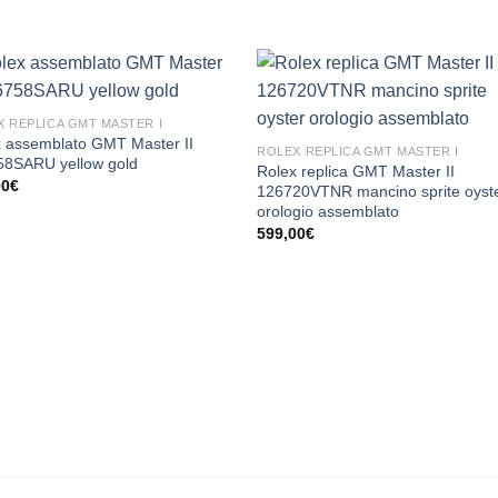
 REPLICA GMT MASTER I
 assemblato GMT Master II
ROLEX REPLICA GMT MASTER I
58SARU yellow gold
Rolex replica GMT Master II
00
€
126720VTNR mancino sprite oyst
orologio assemblato
599,00
€