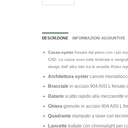
DESCRIZIONE
INFORMAZIONI AGGIUNTIVE
Cassa oyster
fresata dal pieno con i più mo
CAD. Le casse sono tutte timbrate e serigrafi
design dall’ altro lato tra le ansette Rolex r
Architettura oyster
carrure monoblocco
Bracciale
in acciaio 904 AISI L fresato
Datario
scatto rapido alla mezzanotte 
Ghiera
girevole in acciaio 904 AISI L f
Quadrante
stampato a laser con tecnolo
Lancette
trattate con chromalight per co