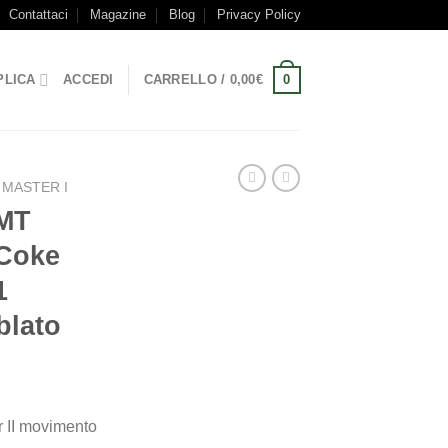
Contattaci
Magazine
Blog
Privacy Policy
0
PLICA
ACCEDI
CARRELLO /
0,00
€
 MASTER I
GMT
 Coke
1
blato
 II movimento