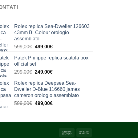
ONTATI
Rolex replica Sea-Dweller 126603
43mm Bi-Colour orologio
assemblato
Il
Il
599,00
€
499,00
€
prezzo
prezzo
Patek Philippe replica scatola box
originale
attuale
official set
era:
è:
Il
Il
299,00
€
249,00
€
599,00€.
499,00€.
prezzo
prezzo
Rolex replica Deepsea Sea-
originale
attuale
Dweller D-Blue 116660 james
era:
è:
cameron orologio assemblato
299,00€.
249,00€.
Il
Il
599,00
€
499,00
€
prezzo
prezzo
originale
attuale
era:
è:
599,00€.
499,00€.