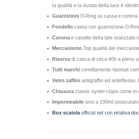
la qualità e la durata della luce è identi
Guarnizioni
O-Ring su cassa e corona 
Fondello
cassa con guarnizione O-Ring
Corona
e canotto della tale realizzata i
Meccanismo
Top qualità del meccanis
Riserva
di carica di circa 40h a pieno ut
Tutti marchi
correttamente riportati com
Vetro zaffiro
antigraffio ed antiriflesso, 
Chiusura
classic oyster-claps come in 
Impermeabile
sino a 100mt (assicurarsi
Box scatola
official set con relativa 