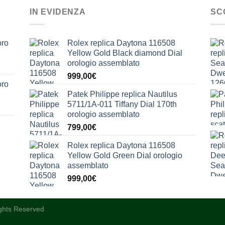
IN EVIDENZA
SC
oro
Rolex replica Daytona 116508
Yellow Gold Black diamond Dial
orologio assemblato
999,00
€
oro
Patek Philippe replica Nautilus
5711/1A-011 Tiffany Dial 170th
orologio assemblato
799,00
€
Rolex replica Daytona 116508
Yellow Gold Green Dial orologio
assemblato
999,00
€
ights Reserved