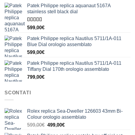
Patek Philippe replica aquanaut 5167A
stainless stell black dial
Valutato
599,00
€
5.00
su 5
Patek Philippe replica Nautilus 5711/1A-011
Blue Dial orologio assemblato
599,00
€
Patek Philippe replica Nautilus 5711/1A-011
Tiffany Dial 170th orologio assemblato
799,00
€
SCONTATI
Rolex replica Sea-Dweller 126603 43mm Bi-
Colour orologio assemblato
Il
Il
599,00
€
499,00
€
prezzo
prezzo