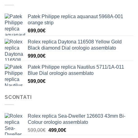
Patek Philippe replica aquanaut 5968A-001
orange strip
699,00
€
Rolex replica Daytona 116508 Yellow Gold
Black diamond Dial orologio assemblato
999,00
€
Patek Philippe replica Nautilus 5711/1A-011
Blue Dial orologio assemblato
599,00
€
SCONTATI
Rolex replica Sea-Dweller 126603 43mm Bi-
Colour orologio assemblato
Il
Il
599,00
€
499,00
€
prezzo
prezzo