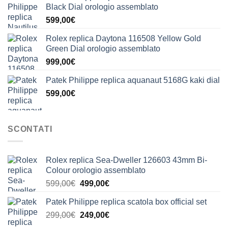
Black Dial orologio assemblato
599,00
€
Rolex replica Daytona 116508 Yellow Gold
Green Dial orologio assemblato
999,00
€
Patek Philippe replica aquanaut 5168G kaki dial
599,00
€
SCONTATI
Rolex replica Sea-Dweller 126603 43mm Bi-
Colour orologio assemblato
Il
Il
599,00
€
499,00
€
prezzo
prezzo
Patek Philippe replica scatola box official set
originale
attuale
Il
Il
299,00
€
era:
249,00
€
è:
prezzo
prezzo
599,00€.
499,00€.