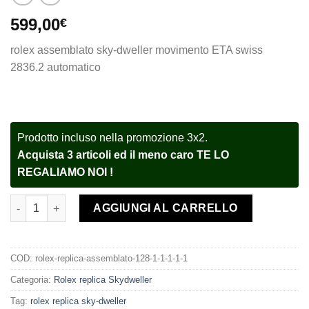
599,00
€
rolex assemblato sky-dweller movimento ETA swiss
2836.2 automatico
Prodotto incluso nella promozione 3x2.
Acquista 3 articoli ed il meno caro TE LO
REGALIAMO NOI !
Rolex replica assemblato Sky-Dweller 326238 Yellow Gold Oyste
AGGIUNGI AL CARRELLO
COD:
rolex-replica-assemblato-128-1-1-1-1-1
Categoria:
Rolex replica Skydweller
Tag:
rolex replica sky-dweller