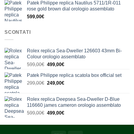
Patek Philippe replica Nautilus 5711/1R-011
rose gold brown dial orologio assemblato
599,00
€
SCONTATI
Rolex replica Sea-Dweller 126603 43mm Bi-
Colour orologio assemblato
Il
Il
599,00
€
499,00
€
prezzo
prezzo
Patek Philippe replica scatola box official set
originale
attuale
Il
Il
299,00
€
era:
249,00
€
è:
prezzo
prezzo
599,00€.
499,00€.
originale
attuale
Rolex replica Deepsea Sea-Dweller D-Blue
era:
è:
116660 james cameron orologio assemblato
299,00€.
249,00€.
Il
Il
599,00
€
499,00
€
prezzo
prezzo
originale
attuale
era:
è: