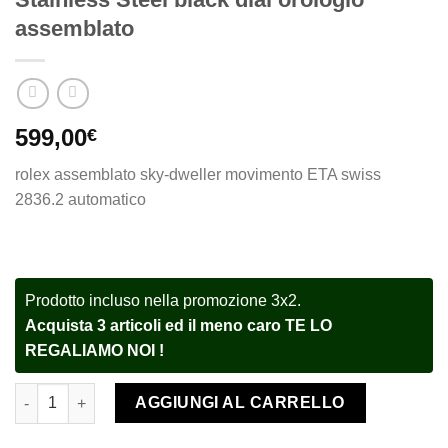
assemblato
599,00
€
rolex assemblato sky-dweller movimento ETA swiss
2836.2 automatico
Prodotto incluso nella promozione 3x2.
Acquista 3 articoli ed il meno caro TE LO
REGALIAMO NOI !
Rolex replica Sky-Dweller 326934 Stainless Steel black dial oro
AGGIUNGI AL CARRELLO