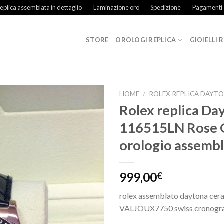
replica assemblata in dettaglio
Laminazione oro
Spedizione
Pagamenti
STORE
OROLOGI REPLICA
GIOIELLI 
HOME
/
ROLEX REPLICA DAYT
Rolex replica Da
116515LN Rose 
orologio assemb
999,00
€
rolex assemblato daytona ce
VALJOUX7750 swiss cronogra