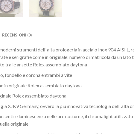
RECENSIONI (0)
 moderni strumenti dell’ alta orologeria in acciaio Inox 904 AISI L, 
ate e serigrafie come in originale: numero di matricola da un lato 
 lato tra le ansette Rolex assemblato daytona
, fondello e corona entrambi a vite
ome in originale Rolex assemblato daytona
iginale Rolex assemblato daytona
ia XJK9 Germany, ovvero la più innovativa tecnologia dell’ alta or
sentire luminescenza nelle ore notturne, il chromalight utilizzato è 
quella originale