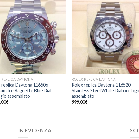
 REPLICA DAYTONA
ROLEX REPLICA DAYTONA
 replica Daytona 116506
Rolex replica Daytona 116520
num Ice Baguette Blue Dial
Stainless Steel White Dial orologi
gio assemblato
assemblato
,00
€
999,00
€
IN EVIDENZA
SC