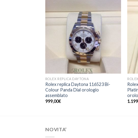
TONA
tona 116505 Rose
al orologio
ROLEX REPLICA DAYTONA
ROLEX
Rolex replica Daytona 116523 Bi-
Rolex
Colour Panda Dial orologio
Plati
assemblato
orolo
999,00
€
1.199
NOVITA’