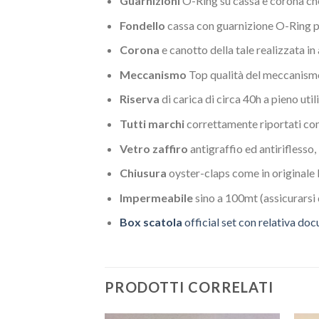
Guarnizioni
O-Ring su cassa e corona ch
Fondello
cassa con guarnizione O-Ring p
Corona
e canotto della tale realizzata in 
Meccanismo
Top qualità del meccanis
Riserva
di carica di circa 40h a pieno util
Tutti marchi
correttamente riportati come
Vetro zaffiro
antigraffio ed antiriflesso, 
Chiusura
oyster-claps come in originale
Impermeabile
sino a 100mt (assicurarsi 
Box scatola
official set con relativa do
PRODOTTI CORRELATI