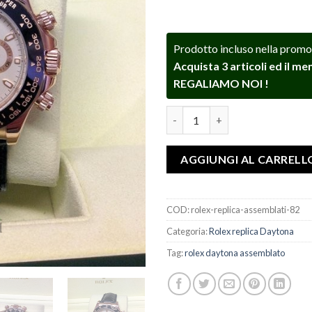
Prodotto incluso nella promo
Acquista 3 articoli ed il m
REGALIAMO NOI !
Rolex replica Daytona 116515L
AGGIUNGI AL CARRELL
COD:
rolex-replica-assemblati-82
Categoria:
Rolex replica Daytona
Tag:
rolex daytona assemblato