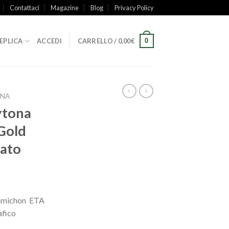
Contattaci
Magazine
Blog
Privacy Policy
0
REPLICA
ACCEDI
CARRELLO /
0,00
€
ONA
ytona
Gold
lato
ramichon ETA
fico