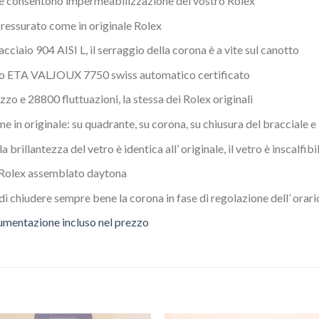
e consentono impermeabilizzazione del vostro Rolex
ressurato come in originale Rolex
acciaio 904 AISI L, il serraggio della corona è a vite sul canotto
mo ETA VALJOUX 7750 swiss automatico certificato
izzo e 28800 fluttuazioni, la stessa dei Rolex originali
 in originale: su quadrante, su corona, su chiusura del bracciale e
la brillantezza del vetro è identica all’ originale, il vetro è inscalfib
 Rolex assemblato daytona
di chiudere sempre bene la corona in fase di regolazione dell’ orari
cumentazione incluso nel prezzo