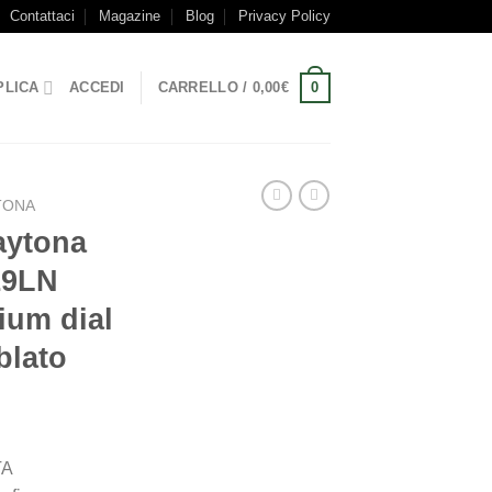
Contattaci
Magazine
Blog
Privacy Policy
0
PLICA
ACCEDI
CARRELLO /
0,00
€
TONA
aytona
19LN
ium dial
blato
TA