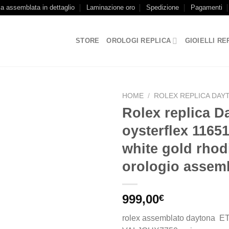
ca assemblata in dettaglio
Laminazione oro
Spedizione
Pagamenti
STORE
OROLOGI REPLICA
GIOIELLI RE
HOME
/
ROLEX REPLICA DAY
Rolex replica D
oysterflex 1165
white gold rhod
orologio assem
999,00
€
rolex assemblato daytona E