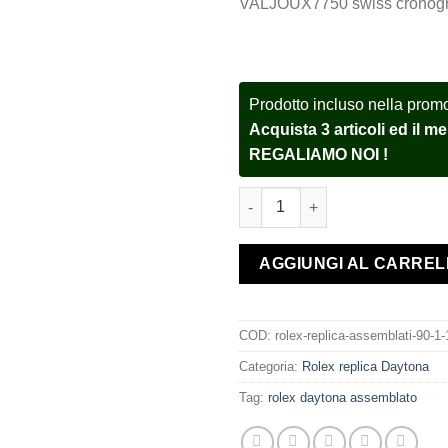
VALJOUX7750 swiss cronogr
Prodotto incluso nella prom
Acquista 3 articoli ed il 
REGALIAMO NOI !
Rolex replica Daytona oysterf
AGGIUNGI AL CARRE
COD:
rolex-replica-assemblati-90-1-
Categoria:
Rolex replica Daytona
Tag:
rolex daytona assemblato