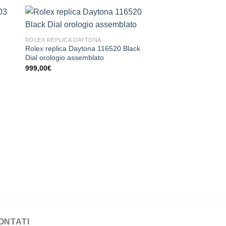
ROLEX REPLICA DAYTONA
Rolex replica Daytona 116520 Black
Dial orologio assemblato
999,00
€
ROLEX REPLICA DAYT
Rolex replica Dayto
Gold orologio assem
999,00
€
ONTATI