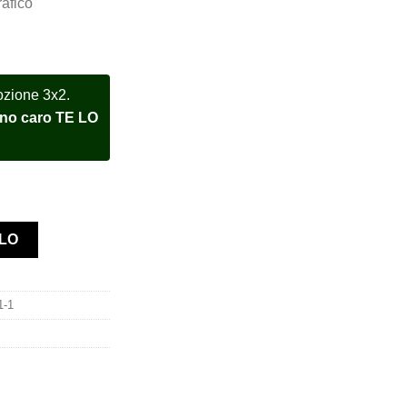
afico
ozione 3x2.
meno caro TE LO
lex 116519LN white gold rhodium dial orologio assemblato quantit
LLO
1-1