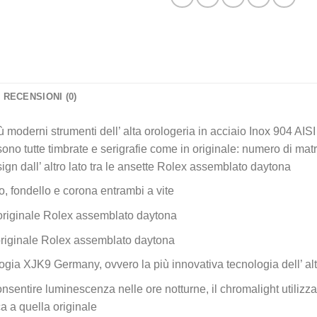
RECENSIONI (0)
iù moderni strumenti dell’ alta orologeria in acciaio Inox 904 AISI
no tutte timbrate e serigrafie come in originale: numero di matri
sign dall’ altro lato tra le ansette Rolex assemblato daytona
, fondello e corona entrambi a vite
originale Rolex assemblato daytona
originale Rolex assemblato daytona
gia XJK9 Germany, ovvero la più innovativa tecnologia dell’ alt
nsentire luminescenza nelle ore notturne, il chromalight utilizzat
ca a quella originale