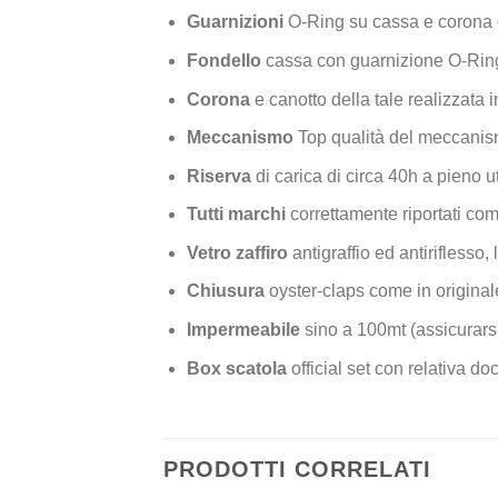
Guarnizioni
O-Ring su cassa e corona 
Fondello
cassa con guarnizione O-Ring
Corona
e canotto della tale realizzata i
Meccanismo
Top qualità del meccanis
Riserva
di carica di circa 40h a pieno ut
Tutti marchi
correttamente riportati com
Vetro zaffiro
antigraffio ed antiriflesso, 
Chiusura
oyster-claps come in origina
Impermeabile
sino a 100mt (assicurarsi
Box scatola
official set con relativa 
PRODOTTI CORRELATI