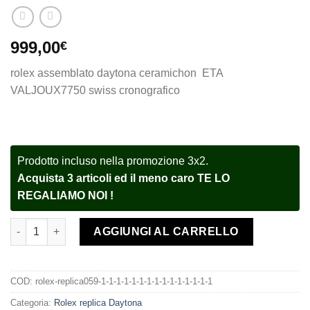
999,00
€
rolex assemblato daytona ceramichon ETA
VALJOUX7750 swiss cronografico
Prodotto incluso nella promozione 3x2.
Acquista 3 articoli ed il meno caro TE LO
REGALIAMO NOI !
Rolex replica Daytona oysterflex 116518LN newman dial orolog
AGGIUNGI AL CARRELLO
COD:
rolex-replica059-1-1-1-1-1-1-1-1-1-1-1-1-1-1-1
Categoria:
Rolex replica Daytona