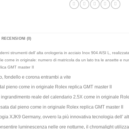
RECENSIONI (0)
derni strumenti dell’ alta orologeria in acciaio Inox 904 AISI L, realizza
e come in originale: numero di matricola da un lato tra le ansette e num
eplica GMT master II
, fondello e corona entrambi a vite
 dal pieno come in originale Rolex replica GMT master II
e ingrandimento reale del calendario 2.5X come in originale Rol
resata dal pieno come in originale Rolex replica GMT master II
gia XJK9 Germany, ovvero la più innovativa tecnologia dell’ alt
nsentire luminescenza nelle ore notturne, il chromalight utilizzat