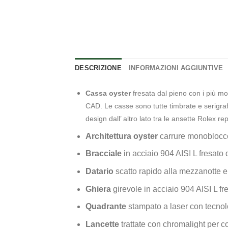
DESCRIZIONE
INFORMAZIONI AGGIUNTIVE
Cassa oyster
fresata dal pieno con i più mo
CAD. Le casse sono tutte timbrate e serigrafi
design dall’ altro lato tra le ansette Rolex r
Architettura oyster
carrure monoblocco
Bracciale
in acciaio 904 AISI L fresato
Datario
scatto rapido alla mezzanotte 
Ghiera
girevole in acciaio 904 AISI L f
Quadrante
stampato a laser con tecnolo
Lancette
trattate con chromalight per co