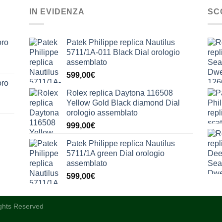
IN EVIDENZA
SC
oro
Patek Philippe replica Nautilus
5711/1A-011 Black Dial orologio
assemblato
599,00
€
oro
Rolex replica Daytona 116508
Yellow Gold Black diamond Dial
orologio assemblato
999,00
€
Patek Philippe replica Nautilus
5711/1A green Dial orologio
assemblato
599,00
€
ights Reserved