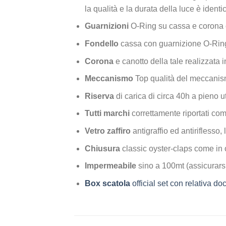
la qualità e la durata della luce è identi
Guarnizioni
O-Ring su cassa e corona 
Fondello
cassa con guarnizione O-Ring
Corona
e canotto della tale realizzata i
Meccanismo
Top qualità del meccanis
Riserva
di carica di circa 40h a pieno ut
Tutti marchi
correttamente riportati com
Vetro zaffiro
antigraffio ed antiriflesso, 
Chiusura
classic oyster-claps come in 
Impermeabile
sino a 100mt (assicurarsi
Box scatola
official set con relativa 