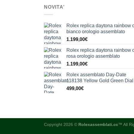
NOVITA’
Rolex replica daytona rainbow 
bianco orologio assemblato
1.199,00
€
Rolex replica daytona rainbow 
rosa orologio assemblato
1.199,00
€
Rolex assemblato Day-Date
118138 Yellow Gold Green Dial
499,00
€
Copyright 2026 ©
Rolexassemblati.cc
™ All R