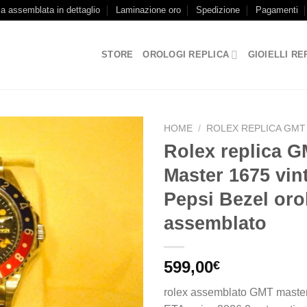
ca assemblata in dettaglio
Laminazione oro
Spedizione
Pagamenti
STORE
OROLOGI REPLICA
GIOIELLI RE
HOME
/
ROLEX REPLICA GMT
Rolex replica 
Master 1675 vin
Pepsi Bezel oro
assemblato
599,00
€
rolex assemblato GMT master