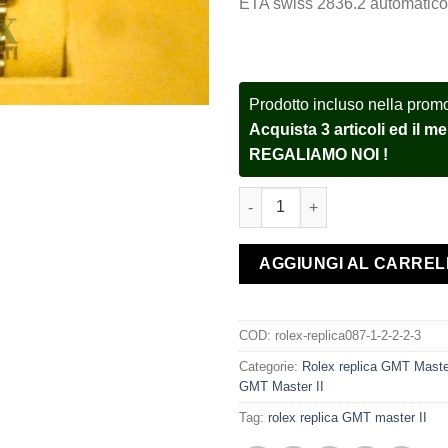
ETA swiss 2836.2 automatico
Prodotto incluso nella prom
Acquista 3 articoli ed il 
REGALIAMO NOI !
Rolex replica GMT Master 1675
AGGIUNGI AL CARRE
COD:
rolex-replica087-1-2-2-2-3
Categorie:
Rolex replica GMT Maste
GMT Master II
Tag:
rolex replica GMT master II