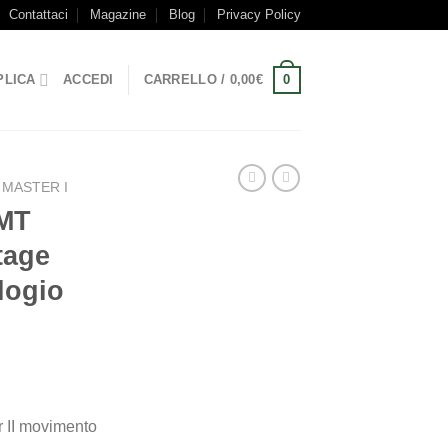
Contattaci
Magazine
Blog
Privacy Policy
0
PLICA
ACCEDI
CARRELLO /
0,00
€
 MASTER I
GMT
tage
logio
 II movimento