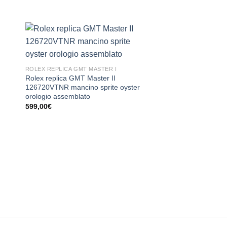
ROLEX REPLICA GMT MASTER I
Rolex replica GMT Master II
126720VTNR mancino sprite oyster
orologio assemblato
599,00
€
ROLEX REPLICA GMT 
Rolex replica GMT Ma
126711CHNR Bi-Colo
assemblato
599,00
€