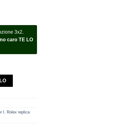
ozione 3x2.
meno caro TE LO
 vintage Pepsi Bezel orologio assemblato quantità
LLO
r I
,
Rolex replica