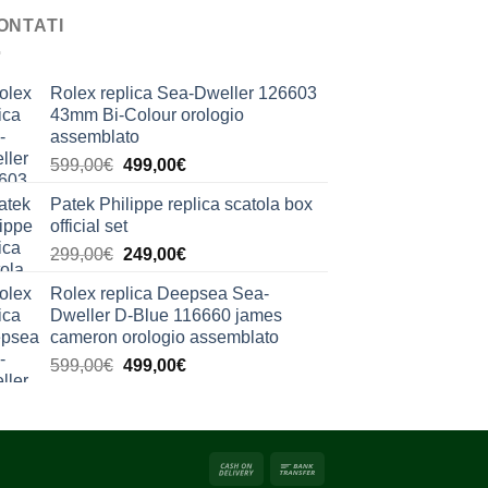
ONTATI
Rolex replica Sea-Dweller 126603
43mm Bi-Colour orologio
assemblato
Il
Il
599,00
€
499,00
€
prezzo
prezzo
Patek Philippe replica scatola box
originale
attuale
official set
era:
è:
Il
Il
299,00
€
249,00
€
599,00€.
499,00€.
prezzo
prezzo
Rolex replica Deepsea Sea-
originale
attuale
Dweller D-Blue 116660 james
era:
è:
cameron orologio assemblato
299,00€.
249,00€.
Il
Il
599,00
€
499,00
€
prezzo
prezzo
originale
attuale
era:
è:
599,00€.
499,00€.