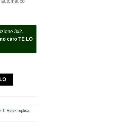
 automatico
ozione 3x2.
meno caro TE LO
116719BLRO new White Gold Pepsi orologio assemblato quantità
LLO
r I
,
Rolex replica