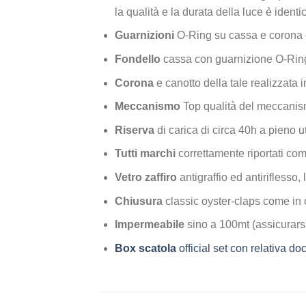
la qualità e la durata della luce è identi
Guarnizioni
O-Ring su cassa e corona 
Fondello
cassa con guarnizione O-Ring
Corona
e canotto della tale realizzata i
Meccanismo
Top qualità del meccanis
Riserva
di carica di circa 40h a pieno ut
Tutti marchi
correttamente riportati com
Vetro zaffiro
antigraffio ed antiriflesso, 
Chiusura
classic oyster-claps come in 
Impermeabile
sino a 100mt (assicurarsi
Box scatola
official set con relativa 