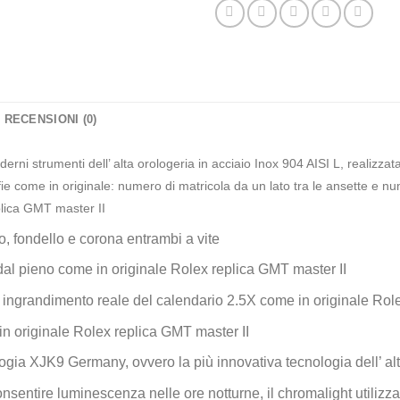
RECENSIONI (0)
derni strumenti dell’ alta orologeria in acciaio Inox 904 AISI L, realizza
e come in originale: numero di matricola da un lato tra le ansette e num
eplica GMT master II
, fondello e corona entrambi a vite
 dal pieno come in originale Rolex replica GMT master II
e ingrandimento reale del calendario 2.5X come in originale Rol
n originale Rolex replica GMT master II
gia XJK9 Germany, ovvero la più innovativa tecnologia dell’ alt
nsentire luminescenza nelle ore notturne, il chromalight utilizzat