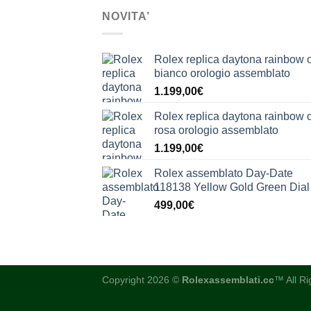
NOVITA’
Rolex replica daytona rainbow 
bianco orologio assemblato
1.199,00
€
Rolex replica daytona rainbow 
rosa orologio assemblato
1.199,00
€
Rolex assemblato Day-Date
118138 Yellow Gold Green Dial
499,00
€
Copyright 2026 ©
Rolexassemblati.cc
™ All R