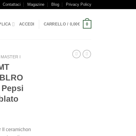
Contattaci
Magazine
Blog
Privacy Policy
0
PLICA
ACCEDI
CARRELLO /
0,00
€
 MASTER I
GMT
19BLRO
 Pepsi
blato
 II ceramichon