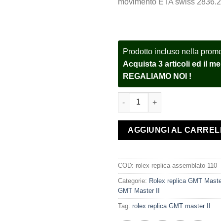
movimento ETA swiss 2836.2
Prodotto incluso nella prom
Acquista 3 articoli ed il 
REGALIAMO NOI !
Rolex replica GMT Master II 
AGGIUNGI AL CARRE
COD:
rolex-replica-assemblato-110
Categorie:
Rolex replica GMT Maste
GMT Master II
Tag:
rolex replica GMT master II