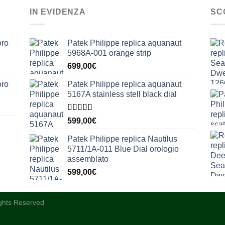
IN EVIDENZA
SC
oro
Patek Philippe replica aquanaut
5968A-001 orange strip
699,00
€
oro
Patek Philippe replica aquanaut
5167A stainless stell black dial
Valutato
599,00
€
5.00
su 5
Patek Philippe replica Nautilus
5711/1A-011 Blue Dial orologio
assemblato
599,00
€
ights Reserved