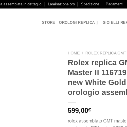
ca assemblata in dettaglio
Laminazione oro
Spedizione
Pagamenti
STORE
OROLOGI REPLICA
GIOIELLI RE
HOME
/
ROLEX REPLICA GMT
Rolex replica 
Master II 1167
new White Gold
orologio assem
599,00
€
rolex assemblato GMT master