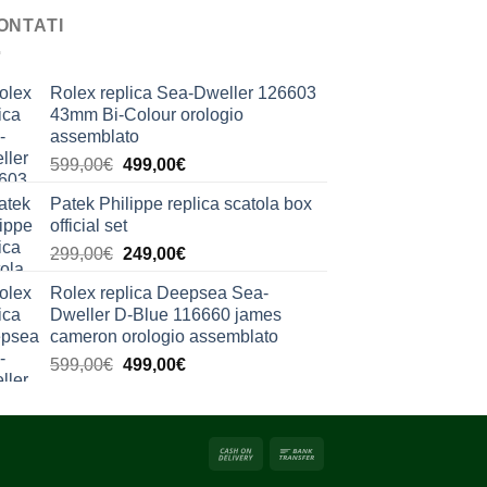
ONTATI
Rolex replica Sea-Dweller 126603
43mm Bi-Colour orologio
assemblato
Il
Il
599,00
€
499,00
€
prezzo
prezzo
Patek Philippe replica scatola box
originale
attuale
official set
era:
è:
Il
Il
299,00
€
249,00
€
599,00€.
499,00€.
prezzo
prezzo
Rolex replica Deepsea Sea-
originale
attuale
Dweller D-Blue 116660 james
era:
è:
cameron orologio assemblato
299,00€.
249,00€.
Il
Il
599,00
€
499,00
€
prezzo
prezzo
originale
attuale
era:
è:
599,00€.
499,00€.