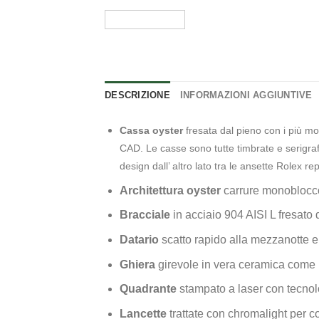
DESCRIZIONE
INFORMAZIONI AGGIUNTIVE
Cassa oyster
fresata dal pieno con i più mo
CAD. Le casse sono tutte timbrate e serigrafi
design dall’ altro lato tra le ansette Rolex r
Architettura oyster
carrure monoblocco
Bracciale
in acciaio 904 AISI L fresato
Datario
scatto rapido alla mezzanotte 
Ghiera
girevole in vera ceramica come i
Quadrante
stampato a laser con tecnolo
Lancette
trattate con chromalight per co