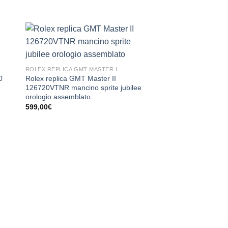
ROLEX REPLICA GMT MASTER I
0
Rolex replica GMT Master II
126720VTNR mancino sprite jubilee
orologio assemblato
599,00
€
ROLEX REPLICA GMT 
Rolex replica GMT 
Pepsi Bezel oyster o
assemblato
599,00
€