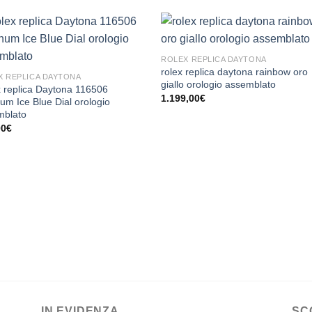
ROLEX REPLICA DAYTONA
rolex replica daytona rainbow oro
X REPLICA DAYTONA
giallo orologio assemblato
 replica Daytona 116506
1.199,00
€
num Ice Blue Dial orologio
mblato
00
€
IN EVIDENZA
SC