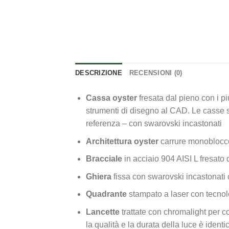
DESCRIZIONE
RECENSIONI (0)
Cassa oyster
fresata dal pieno con i p
strumenti di disegno al CAD. Le casse so
referenza – con swarovski incastonati
Architettura oyster
carrure monoblocco
Bracciale
in acciaio 904 AISI L fresato
Ghiera
fissa con swarovski incastonati 
Quadrante
stampato a laser con tecnolo
Lancette
trattate con chromalight per co
la qualità e la durata della luce è identi