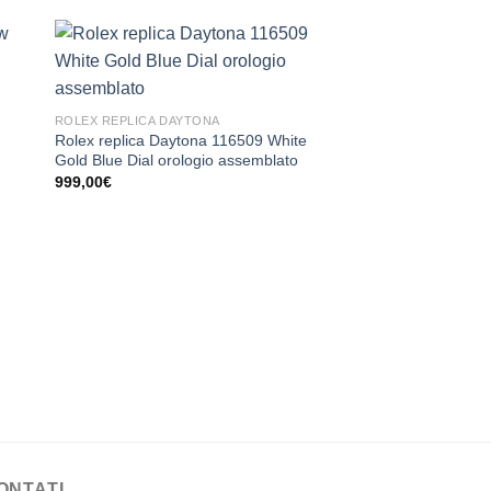
ROLEX REPLICA DAYTONA
Rolex replica Daytona 116509 White
Gold Blue Dial orologio assemblato
ESAU
999,00
€
ROLEX REPLICA DAYT
Rolex replica ‘Zenit
Stainless Steel 1991
assemblato
999,00
€
ONTATI