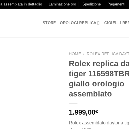
ca assemblata in dettaglio
Laminazione oro
Spedizione
Pagamenti
STORE
OROLOGI REPLICA
GIOIELLI RE
HOME
/
ROLEX REPLICA DAY
Rolex replica d
tiger 116598TB
giallo orologio
assemblato
1.999,00
€
Rolex assemblato daytona ti