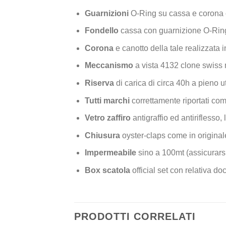
Guarnizioni
O-Ring su cassa e corona 
Fondello
cassa con guarnizione O-Ring
Corona
e canotto della tale realizzata i
Meccanismo
a vista 4132 clone swiss 
Riserva
di carica di circa 40h a pieno ut
Tutti marchi
correttamente riportati com
Vetro zaffiro
antigraffio ed antiriflesso, 
Chiusura
oyster-claps come in original
Impermeabile
sino a 100mt (assicurarsi
Box scatola
official set con relativa 
PRODOTTI CORRELATI