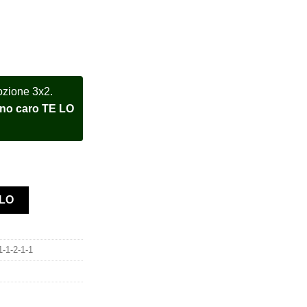
ozione 3x2.
meno caro TE LO
6598TBR oro giallo orologio assemblato quantità
LLO
1-1-2-1-1