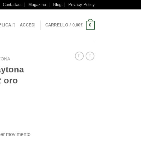
Contattaci
Magazine
Blog
Privacy Policy
0
PLICA
ACCEDI
CARRELLO /
0,00
€
TONA
aytona
R oro
ger movimento